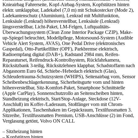
Knieairbag Fahrerseite, Kopf-Airbag-System, Kopfstützen hinten
elektr. umklappbar, Ladekabel (7,0 m) mit Schukostecker (Mode 2),
Ladekantenschutz (Aluminium), Lenkrad mit Multifunktion,
Lenksäule (Lenkrad) höhenverstellbar, Lenksäule (Lenkrad)
längsverstellbar, Licht-Paket, LM-Felgen, Luftqualitäts-
Überwachungssystem (Clean Zone Interior Package CZIP), Make-
up-Spiegel beleuchtet, Modellpflege, Motorsound-System (Audible
Vehicle Alert System, AVAS), One Pedal Drive (elektronisches
Gaspedal), Otto-Partikelfilter (OPF), Parkbremse elektrisch,
Radioempfang digital (DAB+), Radstand 2984 mm, Reifen-
Reparaturset, Reifendruck-Kontrollsystem, Rückfahrkamera,
Rücksitzbank 3-teilig, Rücksitzlehnen klappbar, Schadstoffarm nach
Abgasnorm Euro 6d, Schiebe-/Hebedach elektrisch (Glas),
Schleudertrauma-Schutzsystem (WHIPS), Seitenairbag vorn, Sensor
Scheibenbeschlagerkennung, Sicherheitsgurte vorn und hinten
höhenverstellbar, Sitz-Komfort-Paket, Smartphone Schnittstelle
(Apple CarPlay), Sonnenschutzrollo an Seitenscheiben hinten,
Standheizung elektrisch, Start/Stop-Anlage, Steckdose (12V-
Anschluß) im Koffer-/Laderaum, Stoßfänger vorn mit Chrom-
Applikationen, Taschenhaken im Gepäckraum, Textilfussmatten 3.
Sitzreihe, Textilfussmatten Premium, USB-Anschlüsse (2) im Fond,
Verglasung getönt, Volvo ON CALL
– Sitzheizung hinten
– Kopfstützen hinten