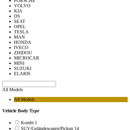
PORSCHE
VOLVO
KIA
DS
SEAT
OPEL
TESLA
MAN
HONDA
IVECO
ZHIDOU
MICROCAR
MINI
SUZUKI
ELARIS
All Models
All Models
Vehicle Body Type
Kombi
1
SUV/Geländewagen/Pickup
14