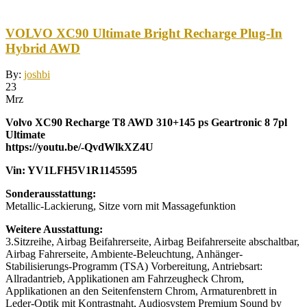
VOLVO XC90 Ultimate Bright Recharge Plug-In
Hybrid AWD
By:
joshbi
23
Mrz
Volvo XC90 Recharge T8 AWD 310+145 ps Geartronic 8 7pl
Ultimate
https://youtu.be/-QvdWlkXZ4U
Vin: YV1LFH5V1R1145595
Sonderausstattung:
Metallic-Lackierung, Sitze vorn mit Massagefunktion
Weitere Ausstattung:
3.Sitzreihe, Airbag Beifahrerseite, Airbag Beifahrerseite abschaltbar,
Airbag Fahrerseite, Ambiente-Beleuchtung, Anhänger-
Stabilisierungs-Programm (TSA) Vorbereitung, Antriebsart:
Allradantrieb, Applikationen am Fahrzeugheck Chrom,
Applikationen an den Seitenfenstern Chrom, Armaturenbrett in
Leder-Optik mit Kontrastnaht, Audiosystem Premium Sound by