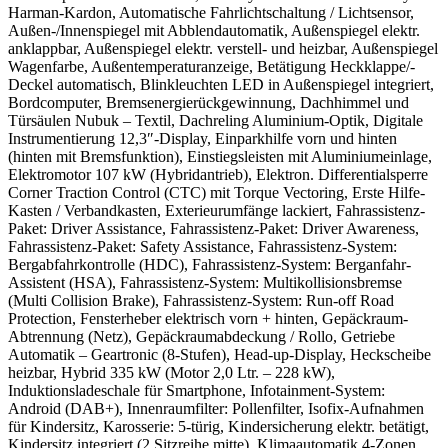
Harman-Kardon, Automatische Fahrlichtschaltung / Lichtsensor,
Außen-/Innenspiegel mit Abblendautomatik, Außenspiegel elektr.
anklappbar, Außenspiegel elektr. verstell- und heizbar, Außenspiegel
Wagenfarbe, Außentemperaturanzeige, Betätigung Heckklappe/-
Deckel automatisch, Blinkleuchten LED in Außenspiegel integriert,
Bordcomputer, Bremsenergierückgewinnung, Dachhimmel und
Türsäulen Nubuk – Textil, Dachreling Aluminium-Optik, Digitale
Instrumentierung 12,3″-Display, Einparkhilfe vorn und hinten
(hinten mit Bremsfunktion), Einstiegsleisten mit Aluminiumeinlage,
Elektromotor 107 kW (Hybridantrieb), Elektron. Differentialsperre
Corner Traction Control (CTC) mit Torque Vectoring, Erste Hilfe-
Kasten / Verbandkasten, Exterieurumfänge lackiert, Fahrassistenz-
Paket: Driver Assistance, Fahrassistenz-Paket: Driver Awareness,
Fahrassistenz-Paket: Safety Assistance, Fahrassistenz-System:
Bergabfahrkontrolle (HDC), Fahrassistenz-System: Berganfahr-
Assistent (HSA), Fahrassistenz-System: Multikollisionsbremse
(Multi Collision Brake), Fahrassistenz-System: Run-off Road
Protection, Fensterheber elektrisch vorn + hinten, Gepäckraum-
Abtrennung (Netz), Gepäckraumabdeckung / Rollo, Getriebe
Automatik – Geartronic (8-Stufen), Head-up-Display, Heckscheibe
heizbar, Hybrid 335 kW (Motor 2,0 Ltr. – 228 kW),
Induktionsladeschale für Smartphone, Infotainment-System:
Android (DAB+), Innenraumfilter: Pollenfilter, Isofix-Aufnahmen
für Kindersitz, Karosserie: 5-türig, Kindersicherung elektr. betätigt,
Kindersitz integriert (2.Sitzreihe mitte), Klimaautomatik 4-Zonen,