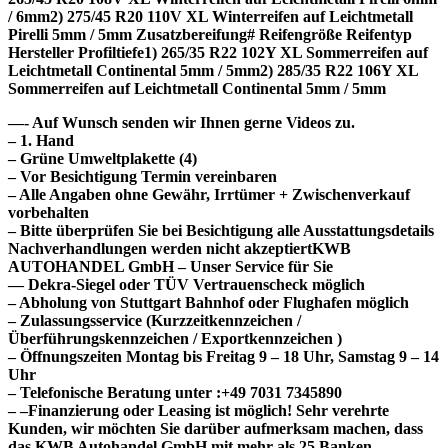
/ 6mm2) 275/45 R20 110V XL Winterreifen auf Leichtmetall
Pirelli 5mm / 5mm Zusatzbereifung# Reifengröße Reifentyp
Hersteller Profiltiefe1) 265/35 R22 102Y XL Sommerreifen auf
Leichtmetall Continental 5mm / 5mm2) 285/35 R22 106Y XL
Sommerreifen auf Leichtmetall Continental 5mm / 5mm
—- Auf Wunsch senden wir Ihnen gerne Videos zu.
– 1. Hand
– Grüne Umweltplakette (4)
– Vor Besichtigung Termin vereinbaren
– Alle Angaben ohne Gewähr, Irrtümer + Zwischenverkauf
vorbehalten
– Bitte überprüfen Sie bei Besichtigung alle Ausstattungsdetails
Nachverhandlungen werden nicht akzeptiertKWB
AUTOHANDEL GmbH – Unser Service für Sie
— Dekra-Siegel oder TÜV Vertrauenscheck möglich
– Abholung von Stuttgart Bahnhof oder Flughafen möglich
– Zulassungsservice (Kurzzeitkennzeichen /
Überführungskennzeichen / Exportkennzeichen )
– Öffnungszeiten Montag bis Freitag 9 – 18 Uhr, Samstag 9 – 14
Uhr
– Telefonische Beratung unter :+49 7031 7345890
– –Finanzierung oder Leasing ist möglich! Sehr verehrte
Kunden, wir möchten Sie darüber aufmerksam machen, dass
das KWB Autohandel GmbH mit mehr als 25 Banken