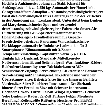
Hochfeste Anhängerkupplung aus Stahl, KlasseII für
Anhängelasten bis zu 2.250 kg• Automatischer HomeLink-
Garagentoröffner• Autopilot – Abstandsgeschwindigkeitsregler:
Passt dieGeschwindigkeit Ihres Fahrzeugs an die des Verkehrs
in derUmgebung an. – Lenkassistent: Unterstützt beim Lenken
auf klargekennzeichneter Spur und verwendet
denAbstandsgeschwindigkeitsregler.• Fahrwerk: Smart-Air
Luftfederung mit GPS-Speicher fürautomatisches
Höher-/Tieferlegen• Frontkofferraum für Gepäck•
Frontscheibe beheizbar Panorama Windschutzscheibe•
Heckklappe automatisch• Induktive Ladestation für 2
Smartphones• Klimaautomatik mit 3-Zonen
Temperatureinstellung• Kopfstützen vorne (2)• LED-
Tagfahrlicht• Lenkrad: Standard• Mittelkonsole•
Notbremsautomatik und Seitenaufprall-Warnfunktion• Räder:
Reifendruckkontrollsystem• Rückfahrkamera 360•
Schlüsselloser Zugang• Servolenkung Elektronische Parameter-
Servolenkung mitZahnstangen-Lenkgetriebe und variabler
Übersetzung• Sitze: Beheizte Sitze für alle Insassen Belüftete
Vordersitze• Sitze: Fünfsitzer Innenraum – 3er Sitzbank
hinten• Sitze: Premium Sitze mit Schwarz Innenraum –
Ebenholz Dekor• Türen: Falcon Wing-Flügeltüren• Lenkrad:
Yoke Lenkung• Räder: 22-Zoll Turbine Felgen Montierte
Bereifung# Reifengröße Reifentyp Hersteller Profiltiefe1)
265/45 R20 108V XL Winterreifen auf Leichtmetall Pirelli 6mm