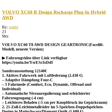
VOLVO XC60 R Design Recharge Plug-In Hybrid
AWD
By:
joshbi
23
Mrz
VOLVO XC60 T8 AWD DESIGN GEARTRONIC(Facelift-
Modell, neueste Version)
▶ Fahrzeugvideo über Link verfügbar
https://youtu.be/YsrEScIxDdI
Sonderausstattung 12140€
1. Aktives Fahrwerk mit Luftfederung (2.430 €)
– Adaptive Dämpfung Four-C
– 5 Fahrmode (Comfort, Eco, Dynamic, Offroad und
Individual)
– Automatische Niveauregulierung und erleichterter
Fahrzeugzugang (-4 cm)
– Leichteres Beladen (-5 cm per Knopfdruck im Gepäckraum)
2. 21-Zoll-Leichtmetallräder im 5-Speichen-Doppelspeichen-
Design in Mattschwarz/Diamant-Optik (1.680 €)