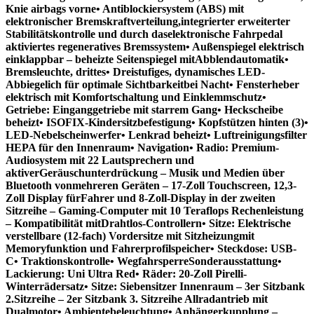
Knie airbags vorne• Antiblockiersystem (ABS) mit
elektronischer Bremskraftverteilung,integrierter erweiterter
Stabilitätskontrolle und durch daselektronische Fahrpedal
aktiviertes regeneratives Bremssystem• Außenspiegel elektrisch
einklappbar – beheizte Seitenspiegel mitAbblendautomatik•
Bremsleuchte, drittes• Dreistufiges, dynamisches LED-
Abbiegelich für optimale Sichtbarkeitbei Nacht• Fensterheber
elektrisch mit Komfortschaltung und Einklemmschutz•
Getriebe: Einganggetriebe mit starrem Gang• Heckscheibe
beheizt• ISOFIX-Kindersitzbefestigung• Kopfstützen hinten (3)•
LED-Nebelscheinwerfer• Lenkrad beheizt• Luftreinigungsfilter
HEPA für den Innenraum• Navigation• Radio: Premium-
Audiosystem mit 22 Lautsprechern und
aktiverGeräuschunterdrückung – Musik und Medien über
Bluetooth vonmehreren Geräten – 17-Zoll Touchscreen, 12,3-
Zoll Display fürFahrer und 8-Zoll-Display in der zweiten
Sitzreihe – Gaming-Computer mit 10 Teraflops Rechenleistung
– Kompatibilität mitDrahtlos-Controllern• Sitze: Elektrische
verstellbare (12-fach) Vordersitze mit Sitzheizungmit
Memoryfunktion und Fahrerprofilspeicher• Steckdose: USB-
C• Traktionskontrolle• WegfahrsperreSonderausstattung•
Lackierung: Uni Ultra Red• Räder: 20-Zoll Pirelli-
Winterrädersatz• Sitze: Siebensitzer Innenraum – 3er Sitzbank
2.Sitzreihe – 2er Sitzbank 3. Sitzreihe Allradantrieb mit
Dualmotor• Ambientebeleuchtung• Anhängerkupplung –