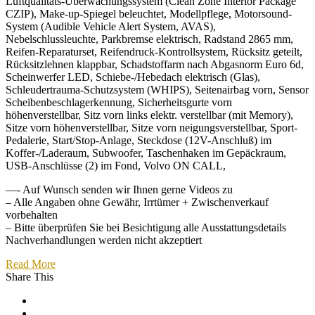
Luftqualitäts-Überwachungssystem (Clean Zone Interior Package
CZIP), Make-up-Spiegel beleuchtet, Modellpflege, Motorsound-
System (Audible Vehicle Alert System, AVAS),
Nebelschlussleuchte, Parkbremse elektrisch, Radstand 2865 mm,
Reifen-Reparaturset, Reifendruck-Kontrollsystem, Rücksitz geteilt,
Rücksitzlehnen klappbar, Schadstoffarm nach Abgasnorm Euro 6d,
Scheinwerfer LED, Schiebe-/Hebedach elektrisch (Glas),
Schleudertrauma-Schutzsystem (WHIPS), Seitenairbag vorn, Sensor
Scheibenbeschlagerkennung, Sicherheitsgurte vorn
höhenverstellbar, Sitz vorn links elektr. verstellbar (mit Memory),
Sitze vorn höhenverstellbar, Sitze vorn neigungsverstellbar, Sport-
Pedalerie, Start/Stop-Anlage, Steckdose (12V-Anschluß) im
Koffer-/Laderaum, Subwoofer, Taschenhaken im Gepäckraum,
USB-Anschlüsse (2) im Fond, Volvo ON CALL,
—- Auf Wunsch senden wir Ihnen gerne Videos zu
– Alle Angaben ohne Gewähr, Irrtümer + Zwischenverkauf
vorbehalten
– Bitte überprüfen Sie bei Besichtigung alle Ausstattungsdetails
Nachverhandlungen werden nicht akzeptiert
Read More
Share This