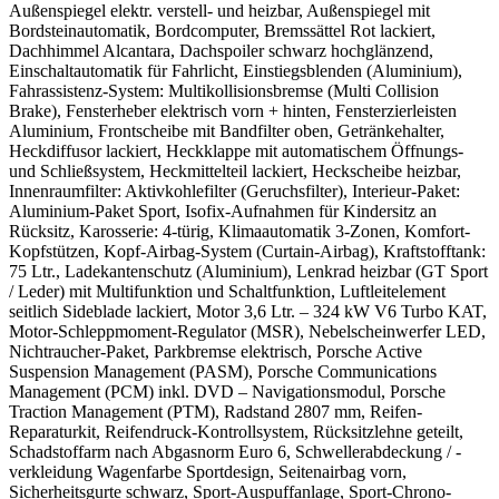
Außenspiegel elektr. verstell- und heizbar, Außenspiegel mit
Bordsteinautomatik, Bordcomputer, Bremssättel Rot lackiert,
Dachhimmel Alcantara, Dachspoiler schwarz hochglänzend,
Einschaltautomatik für Fahrlicht, Einstiegsblenden (Aluminium),
Fahrassistenz-System: Multikollisionsbremse (Multi Collision
Brake), Fensterheber elektrisch vorn + hinten, Fensterzierleisten
Aluminium, Frontscheibe mit Bandfilter oben, Getränkehalter,
Heckdiffusor lackiert, Heckklappe mit automatischem Öffnungs-
und Schließsystem, Heckmittelteil lackiert, Heckscheibe heizbar,
Innenraumfilter: Aktivkohlefilter (Geruchsfilter), Interieur-Paket:
Aluminium-Paket Sport, Isofix-Aufnahmen für Kindersitz an
Rücksitz, Karosserie: 4-türig, Klimaautomatik 3-Zonen, Komfort-
Kopfstützen, Kopf-Airbag-System (Curtain-Airbag), Kraftstofftank:
75 Ltr., Ladekantenschutz (Aluminium), Lenkrad heizbar (GT Sport
/ Leder) mit Multifunktion und Schaltfunktion, Luftleitelement
seitlich Sideblade lackiert, Motor 3,6 Ltr. – 324 kW V6 Turbo KAT,
Motor-Schleppmoment-Regulator (MSR), Nebelscheinwerfer LED,
Nichtraucher-Paket, Parkbremse elektrisch, Porsche Active
Suspension Management (PASM), Porsche Communications
Management (PCM) inkl. DVD – Navigationsmodul, Porsche
Traction Management (PTM), Radstand 2807 mm, Reifen-
Reparaturkit, Reifendruck-Kontrollsystem, Rücksitzlehne geteilt,
Schadstoffarm nach Abgasnorm Euro 6, Schwellerabdeckung / -
verkleidung Wagenfarbe Sportdesign, Seitenairbag vorn,
Sicherheitsgurte schwarz, Sport-Auspuffanlage, Sport-Chrono-