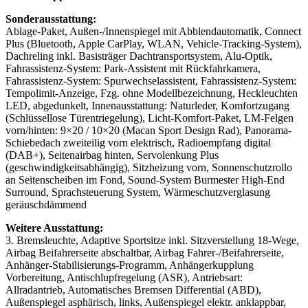
Sonderausstattung:
Ablage-Paket, Außen-/Innenspiegel mit Abblendautomatik, Connect
Plus (Bluetooth, Apple CarPlay, WLAN, Vehicle-Tracking-System),
Dachreling inkl. Basisträger Dachtransportsystem, Alu-Optik,
Fahrassistenz-System: Park-Assistent mit Rückfahrkamera,
Fahrassistenz-System: Spurwechselassistent, Fahrassistenz-System:
Tempolimit-Anzeige, Fzg. ohne Modellbezeichnung, Heckleuchten
LED, abgedunkelt, Innenausstattung: Naturleder, Komfortzugang
(Schlüssellose Türentriegelung), Licht-Komfort-Paket, LM-Felgen
vorn/hinten: 9×20 / 10×20 (Macan Sport Design Rad), Panorama-
Schiebedach zweiteilig vorn elektrisch, Radioempfang digital
(DAB+), Seitenairbag hinten, Servolenkung Plus
(geschwindigkeitsabhängig), Sitzheizung vorn, Sonnenschutzrollo
an Seitenscheiben im Fond, Sound-System Burmester High-End
Surround, Sprachsteuerung System, Wärmeschutzverglasung
geräuschdämmend
Weitere Ausstattung:
3. Bremsleuchte, Adaptive Sportsitze inkl. Sitzverstellung 18-Wege,
Airbag Beifahrerseite abschaltbar, Airbag Fahrer-/Beifahrerseite,
Anhänger-Stabilisierungs-Programm, Anhängerkupplung
Vorbereitung, Antischlupfregelung (ASR), Antriebsart:
Allradantrieb, Automatisches Bremsen Differential (ABD),
Außenspiegel asphärisch, links, Außenspiegel elektr. anklappbar,