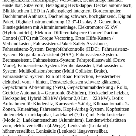
einstellbar, Sitze vorn, Betätigung Heckklappe/-Deckel automatisch,
Blinkleuchten LED in Außenspiegel integriert, Bordcomputer,
Dachhimmel Anthrazit, Dachreling schwarz, hochglänzend, Digital-
Paket, Digitale Instrumentierung 12,3″-Display 2. Generation,
Einstiegsleisten mit Aluminiumeinlage, Elektromotor 65 kW
(Hybridantrieb), Elektron. Differentialsperre Corner Traction
Control (CTC) mit Torque Vectoring, Erste Hilfe-Kasten /
Verbandkasten, Fahrassistenz-Paket: Safety Assistance,
Fahrassistenz-System: Bergabfahrkontrolle (HDC), Fahrassistenz-
System: Berganfahr-Assistent (HSA), Fahrassistenz-System:
Bremsassistent, Fahrassistenz-System: Fahrprofilauswahl (Drive
Mode), Fahrassistenz-System: Fernlichtassistent, Fahrassistenz-
System: Multikollisionsbremse (Multi Collision Brake),
Fahrassistenz-System: Run-off Road Protection, Fensterheber
elektrisch vorn + hinten, Fensterzierleisten schwarz glänzend,
Gepäckraum-Abtrennung (Netz), Gepäckraumabdeckung / Rollo,
Getriebe Automatik – Geartronic (8-Stufen), Heckscheibe heizbar,
Heckspoiler, Hybrid 288 kW (Motor 2,0 Ltr. – 223 kW), Isofix-
Aufnahmen für Kindersitz, Karosserie: 5-türig, Klimaautomatik 2-
Zonen, Knieairbag Fahrerseite, Kopf-Airbag-System, Kopfstützen
hinten elektr. umklappbar, Ladekabel (7,0 m) mit Schukostecker
(Mode 2), Ladekantenschutz (Aluminium), Lendenwirbelstützen
vorn, elektr. verstellbar (4-Wege), Lenksäule (Lenkrad)
höhenverstellbar, Lenksäule (Lenkrad) längsverstellbar,