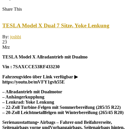
Share This
TESLA Model X Dual 7 Sitze, Yoke Lenkung
By:
joshbi
23
Mrz
TESLA Model X Allradantrieb mit Dualmo
Vin : 7SAXCCE53RF433230
Fahrzeugvideo über Link verfügbar ▶
https://youtu.be/mVFY1gvh55E
– Allradantrieb mit Dualmotor
– Anhängerkupplung
– Lenkrad: Yoke Lenkung
– 22-Zoll Turbine-Felgen mit Sommerbereifung (285/35 R22)
– 20-Zoll Leichtmetallfelgen mit Winterbereifung (265/45 R20)
Serienausstattung• Airbags – Fahrer-und Beifahrerseite,
Seitenairbags vorne undVorhangairbags, Seitenairbags hinten,