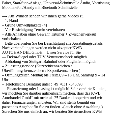
Paket, Start/Stop-Anlage, Universal-Schnittstelle Audio, Vorrüstung
Mobiltelefon/Handy mit Bluetooth-Schnittstelle
—- Auf Wunsch senden wir Ihnen gerne Videos zu.
– 1. Hand
– Grüne Umweltplakette (4)
– Vor Besichtigung Termin vereinbaren
– Alle Angaben ohne Gewähr, Irrtümer + Zwischenverkauf
vorbehalten
– Bitte überprüfen Sie bei Besichtigung alle Ausstattungsdetails
Nachverhandlungen werden nicht akzeptiertKWB
AUTOHANDEL GmbH – Unser Service für Sie
— Dekra-Siegel oder TÜV Vertrauenscheck möglich
– Abholung von Stuttgart Bahnhof oder Flughafen möglich
– Zulassungsservice (Kurzzeitkennzeichen /
Überführungskennzeichen / Exportkennzeichen )
– Öffnungszeiten Montag bis Freitag 9 – 18 Uhr, Samstag 9 – 14
Uhr
– Telefonische Beratung unter :+49 7031 7345890
– –Finanzierung oder Leasing ist möglich! Sehr verehrte Kunden,
wir möchten Sie darüber aufmerksam machen, dass das KWB
Autohandel GmbH mit mehr als 25 Banken kooperiert und wir
daher Finanzierungen anbieten. Wir sind stehts bemüht ein
passendes Angebot für Sie zu finden. -( auch ohne Anzahlung )
Sprechen Sie uns einfach an, wir beraten Sie gerne.Euer KWB