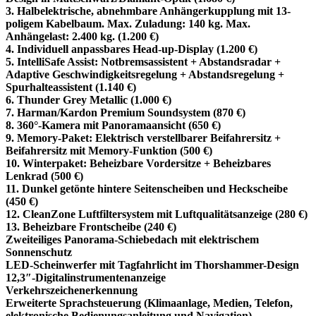
3. Halbelektrische, abnehmbare Anhängerkupplung mit 13-
poligem Kabelbaum. Max. Zuladung: 140 kg. Max.
Anhängelast: 2.400 kg. (1.200 €)
4. Individuell anpassbares Head-up-Display (1.200 €)
5. IntelliSafe Assist: Notbremsassistent + Abstandsradar +
Adaptive Geschwindigkeitsregelung + Abstandsregelung +
Spurhalteassistent (1.140 €)
6. Thunder Grey Metallic (1.000 €)
7. Harman/Kardon Premium Soundsystem (870 €)
8. 360°-Kamera mit Panoramaansicht (650 €)
9. Memory-Paket: Elektrisch verstellbarer Beifahrersitz +
Beifahrersitz mit Memory-Funktion (500 €)
10. Winterpaket: Beheizbare Vordersitze + Beheizbares
Lenkrad (500 €)
11. Dunkel getönte hintere Seitenscheiben und Heckscheibe
(450 €)
12. CleanZone Luftfiltersystem mit Luftqualitätsanzeige (280 €)
13. Beheizbare Frontscheibe (240 €)
Zweiteiliges Panorama-Schiebedach mit elektrischem
Sonnenschutz
LED-Scheinwerfer mit Tagfahrlicht im Thorshammer-Design
12,3″-Digitalinstrumentenanzeige
Verkehrszeichenerkennung
Erweiterte Sprachsteuerung (Klimaanlage, Medien, Telefon,
elektronische Bedienungsanleitung und Navigation)