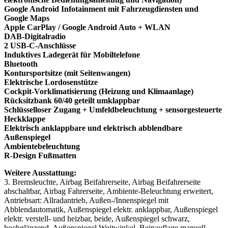
Google Android Infotainment mit Fahrzeugdiensten und
Google Maps
Apple CarPlay / Google Android Auto + WLAN
DAB-Digitalradio
2 USB-C-Anschlüsse
Induktives Ladegerät für Mobiltelefone
Bluetooth
Kontursportsitze (mit Seitenwangen)
Elektrische Lordosenstütze
Cockpit-Vorklimatisierung (Heizung und Klimaanlage)
Rücksitzbank 60/40 geteilt umklappbar
Schlüsselloser Zugang + Umfeldbeleuchtung + sensorgesteuerte
Heckklappe
Elektrisch anklappbare und elektrisch abblendbare
Außenspiegel
Ambientebeleuchtung
R-Design Fußmatten
Weitere Ausstattung:
3. Bremsleuchte, Airbag Beifahrerseite, Airbag Beifahrerseite
abschaltbar, Airbag Fahrerseite, Ambiente-Beleuchtung erweitert,
Antriebsart: Allradantrieb, Außen-/Innenspiegel mit
Abblendautomatik, Außenspiegel elektr. anklappbar, Außenspiegel
elektr. verstell- und heizbar, beide, Außenspiegel schwarz,
hochglänzend, Außenspiegel Weitwinkel, Beinauflage manuell