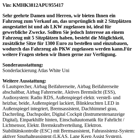
Vin: KMHK3812APU955417
Sehr geehrte Damen und Herren, wir bieten Ihnen ein
Fahrzeug zum Verkauf an, das ursprünglich mit 2 Sitzplätzen
ausgestattet ist und als LKW zugelassen ist, ideal für
gewerbliche Zwecke. Sollten Sie jedoch Interesse an einem
Fahrzeug mit 5 Sitzplätzen haben, besteht die Möglichkeit,
zusätzliche Sitze für 1300 Euro zu bestellen und einzubauen,
wodurch das Fahrzeug als PKW zugelassen werden kann.Für
weitere Fragen stehen wir Ihnen gerne zur Verfügung.
Sonderausstattung:
Sonderlackierung Atlas White Uni
Weitere Ausstattung:
6 Lautsprecher, Airbag Beifahrerseite, Airbag Beifahrerseite
abschaltbar, Airbag Fahrerseite, Aktives Bremslicht (ESS),
Audiosystem: Radio RDS, Außenspiegel elektr. verstell- und
heizbar, beide, Außenspiegel lackiert, Blinkleuchten LED in
Außenspiegel integriert, Bremsassistent, Dachhimmel grau,
Dachreling, Dachspoiler, Digital Cockpit (Instrumentenanzeige
Digital), Einparkhilfe hinten, Einschaltautomatik für Fahrlicht /
Lichtsensor, Elektr. Bremskraftverteilung, Elektron.
Stabilitätskontrolle (ESC) mit Bremsassistent, Fahrassistenz-System:
aktiver Spurhalteassistent (LKAS, Lane Keep Assist System),