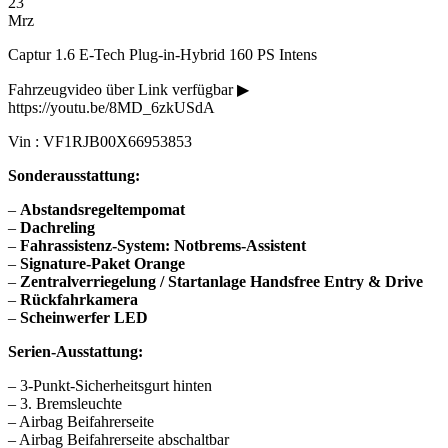
23
Mrz
Captur 1.6 E-Tech Plug-in-Hybrid 160 PS Intens
Fahrzeugvideo über Link verfügbar ▶
https://youtu.be/8MD_6zkUSdA
Vin : VF1RJB00X66953853
Sonderausstattung:
–
Abstandsregeltempomat
–
Dachreling
–
Fahrassistenz-System: Notbrems-Assistent
–
Signature-Paket Orange
–
Zentralverriegelung / Startanlage Handsfree Entry & Drive
–
Rückfahrkamera
–
Scheinwerfer LED
Serien-Ausstattung:
– 3-Punkt-Sicherheitsgurt hinten
– 3. Bremsleuchte
– Airbag Beifahrerseite
– Airbag Beifahrerseite abschaltbar