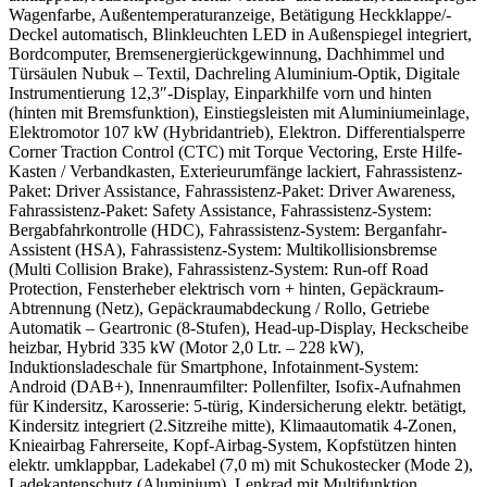
Wagenfarbe, Außentemperaturanzeige, Betätigung Heckklappe/-
Deckel automatisch, Blinkleuchten LED in Außenspiegel integriert,
Bordcomputer, Bremsenergierückgewinnung, Dachhimmel und
Türsäulen Nubuk – Textil, Dachreling Aluminium-Optik, Digitale
Instrumentierung 12,3″-Display, Einparkhilfe vorn und hinten
(hinten mit Bremsfunktion), Einstiegsleisten mit Aluminiumeinlage,
Elektromotor 107 kW (Hybridantrieb), Elektron. Differentialsperre
Corner Traction Control (CTC) mit Torque Vectoring, Erste Hilfe-
Kasten / Verbandkasten, Exterieurumfänge lackiert, Fahrassistenz-
Paket: Driver Assistance, Fahrassistenz-Paket: Driver Awareness,
Fahrassistenz-Paket: Safety Assistance, Fahrassistenz-System:
Bergabfahrkontrolle (HDC), Fahrassistenz-System: Berganfahr-
Assistent (HSA), Fahrassistenz-System: Multikollisionsbremse
(Multi Collision Brake), Fahrassistenz-System: Run-off Road
Protection, Fensterheber elektrisch vorn + hinten, Gepäckraum-
Abtrennung (Netz), Gepäckraumabdeckung / Rollo, Getriebe
Automatik – Geartronic (8-Stufen), Head-up-Display, Heckscheibe
heizbar, Hybrid 335 kW (Motor 2,0 Ltr. – 228 kW),
Induktionsladeschale für Smartphone, Infotainment-System:
Android (DAB+), Innenraumfilter: Pollenfilter, Isofix-Aufnahmen
für Kindersitz, Karosserie: 5-türig, Kindersicherung elektr. betätigt,
Kindersitz integriert (2.Sitzreihe mitte), Klimaautomatik 4-Zonen,
Knieairbag Fahrerseite, Kopf-Airbag-System, Kopfstützen hinten
elektr. umklappbar, Ladekabel (7,0 m) mit Schukostecker (Mode 2),
Ladekantenschutz (Aluminium), Lenkrad mit Multifunktion,