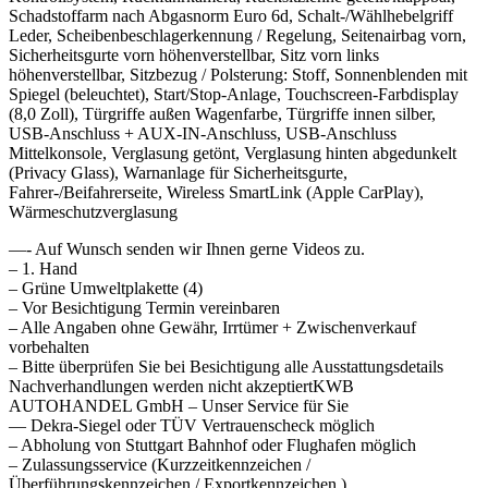
Schadstoffarm nach Abgasnorm Euro 6d, Schalt-/Wählhebelgriff
Leder, Scheibenbeschlagerkennung / Regelung, Seitenairbag vorn,
Sicherheitsgurte vorn höhenverstellbar, Sitz vorn links
höhenverstellbar, Sitzbezug / Polsterung: Stoff, Sonnenblenden mit
Spiegel (beleuchtet), Start/Stop-Anlage, Touchscreen-Farbdisplay
(8,0 Zoll), Türgriffe außen Wagenfarbe, Türgriffe innen silber,
USB-Anschluss + AUX-IN-Anschluss, USB-Anschluss
Mittelkonsole, Verglasung getönt, Verglasung hinten abgedunkelt
(Privacy Glass), Warnanlage für Sicherheitsgurte,
Fahrer-/Beifahrerseite, Wireless SmartLink (Apple CarPlay),
Wärmeschutzverglasung
—- Auf Wunsch senden wir Ihnen gerne Videos zu.
– 1. Hand
– Grüne Umweltplakette (4)
– Vor Besichtigung Termin vereinbaren
– Alle Angaben ohne Gewähr, Irrtümer + Zwischenverkauf
vorbehalten
– Bitte überprüfen Sie bei Besichtigung alle Ausstattungsdetails
Nachverhandlungen werden nicht akzeptiertKWB
AUTOHANDEL GmbH – Unser Service für Sie
— Dekra-Siegel oder TÜV Vertrauenscheck möglich
– Abholung von Stuttgart Bahnhof oder Flughafen möglich
– Zulassungsservice (Kurzzeitkennzeichen /
Überführungskennzeichen / Exportkennzeichen )