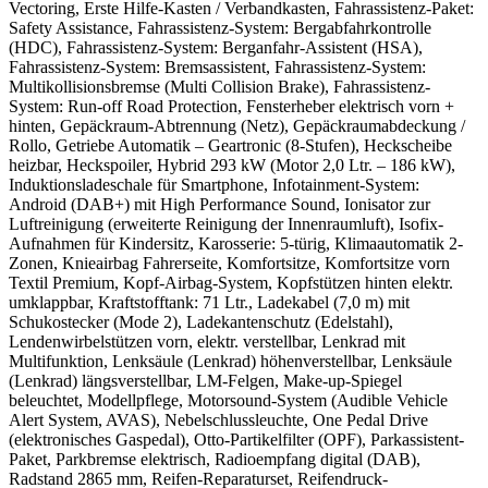
Vectoring, Erste Hilfe-Kasten / Verbandkasten, Fahrassistenz-Paket:
Safety Assistance, Fahrassistenz-System: Bergabfahrkontrolle
(HDC), Fahrassistenz-System: Berganfahr-Assistent (HSA),
Fahrassistenz-System: Bremsassistent, Fahrassistenz-System:
Multikollisionsbremse (Multi Collision Brake), Fahrassistenz-
System: Run-off Road Protection, Fensterheber elektrisch vorn +
hinten, Gepäckraum-Abtrennung (Netz), Gepäckraumabdeckung /
Rollo, Getriebe Automatik – Geartronic (8-Stufen), Heckscheibe
heizbar, Heckspoiler, Hybrid 293 kW (Motor 2,0 Ltr. – 186 kW),
Induktionsladeschale für Smartphone, Infotainment-System:
Android (DAB+) mit High Performance Sound, Ionisator zur
Luftreinigung (erweiterte Reinigung der Innenraumluft), Isofix-
Aufnahmen für Kindersitz, Karosserie: 5-türig, Klimaautomatik 2-
Zonen, Knieairbag Fahrerseite, Komfortsitze, Komfortsitze vorn
Textil Premium, Kopf-Airbag-System, Kopfstützen hinten elektr.
umklappbar, Kraftstofftank: 71 Ltr., Ladekabel (7,0 m) mit
Schukostecker (Mode 2), Ladekantenschutz (Edelstahl),
Lendenwirbelstützen vorn, elektr. verstellbar, Lenkrad mit
Multifunktion, Lenksäule (Lenkrad) höhenverstellbar, Lenksäule
(Lenkrad) längsverstellbar, LM-Felgen, Make-up-Spiegel
beleuchtet, Modellpflege, Motorsound-System (Audible Vehicle
Alert System, AVAS), Nebelschlussleuchte, One Pedal Drive
(elektronisches Gaspedal), Otto-Partikelfilter (OPF), Parkassistent-
Paket, Parkbremse elektrisch, Radioempfang digital (DAB),
Radstand 2865 mm, Reifen-Reparaturset, Reifendruck-