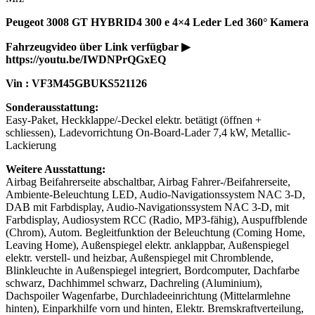
Peugeot 3008 GT HYBRID4 300 e 4×4 Leder Led 360° Kamera
Fahrzeugvideo über Link verfügbar ▶
https://youtu.be/IWDNPrQGxEQ
Vin : VF3M45GBUKS521126
Sonderausstattung:
Easy-Paket, Heckklappe/-Deckel elektr. betätigt (öffnen +
schliessen), Ladevorrichtung On-Board-Lader 7,4 kW, Metallic-
Lackierung
Weitere Ausstattung:
Airbag Beifahrerseite abschaltbar, Airbag Fahrer-/Beifahrerseite,
Ambiente-Beleuchtung LED, Audio-Navigationssystem NAC 3-D,
DAB mit Farbdisplay, Audio-Navigationssystem NAC 3-D, mit
Farbdisplay, Audiosystem RCC (Radio, MP3-fähig), Auspuffblende
(Chrom), Autom. Begleitfunktion der Beleuchtung (Coming Home,
Leaving Home), Außenspiegel elektr. anklappbar, Außenspiegel
elektr. verstell- und heizbar, Außenspiegel mit Chromblende,
Blinkleuchte in Außenspiegel integriert, Bordcomputer, Dachfarbe
schwarz, Dachhimmel schwarz, Dachreling (Aluminium),
Dachspoiler Wagenfarbe, Durchladeeinrichtung (Mittelarmlehne
hinten), Einparkhilfe vorn und hinten, Elektr. Bremskraftverteilung,