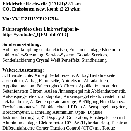
Elektrische Reichweite (EAER)2 81 km
CO₂ Emissionen (gew. komb.)2 23 g/km
Vin: YV1UZH1V9P1217514
Fahrzeugvideo über Link verfügbar ▶
https://youtu.be/_QFM1ddbYLQ
Sonderausstattung:
Anhängerkupplung semi-elektrisch, Freisprechanlage Bluetooth
inkl. Audio-Streaming, Service-System: Google Services,
Sonderlackierung Crystal-Weiß Perleffekt, Standheizung
Weitere Ausstattung:
3. Bremsleuchte, Airbag Beifahrerseite, Airbag Beifahrerseite
abschaltbar, Airbag Fahrerseite, Antriebsart: Allradantrieb,
Applikationen am Fahrzeugheck Chrom, Applikationen an den
Seitenfenstern Chrom, Außen-/Innenspiegel mit Abblendautomatik,
Außenspiegel elektr. anklappbar, Außenspiegel elektr. verstell- und
heizbar, beide, Außentemperaturanzeige, Betätigung Heckklappe/-
Deckel automatisch, Blinkleuchten LED in Außenspiegel integriert,
Bordcomputer, Dachreling Aluminium-Optik, Digitale
Instrumentierung 12,3″-Display 2. Generation, Einstiegsleisten mit
Aluminiumeinlage, Elektromotor 107 kW (Hybridantrieb), Elektron.
Differentialsperre Corner Traction Control (CTC) mit Torque