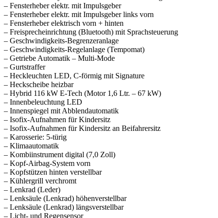
– Fensterheber elektr. mit Impulsgeber
– Fensterheber elektr. mit Impulsgeber links vorn
– Fensterheber elektrisch vorn + hinten
– Freisprecheinrichtung (Bluetooth) mit Sprachsteuerung
– Geschwindigkeits-Begrenzeranlage
– Geschwindigkeits-Regelanlage (Tempomat)
– Getriebe Automatik – Multi-Mode
– Gurtstraffer
– Heckleuchten LED, C-förmig mit Signature
– Heckscheibe heizbar
– Hybrid 116 kW E-Tech (Motor 1,6 Ltr. – 67 kW)
– Innenbeleuchtung LED
– Innenspiegel mit Abblendautomatik
– Isofix-Aufnahmen für Kindersitz
– Isofix-Aufnahmen für Kindersitz an Beifahrersitz
– Karosserie: 5-türig
– Klimaautomatik
– Kombiinstrument digital (7,0 Zoll)
– Kopf-Airbag-System vorn
– Kopfstützen hinten verstellbar
– Kühlergrill verchromt
– Lenkrad (Leder)
– Lenksäule (Lenkrad) höhenverstellbar
– Lenksäule (Lenkrad) längsverstellbar
– Licht- und Regensensor