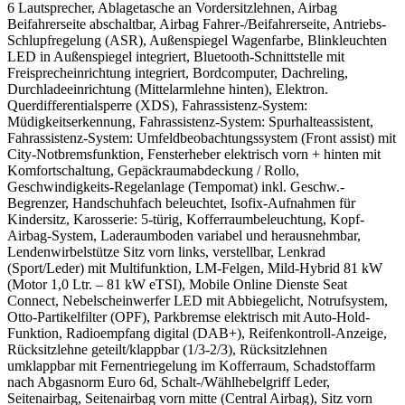
6 Lautsprecher, Ablagetasche an Vordersitzlehnen, Airbag
Beifahrerseite abschaltbar, Airbag Fahrer-/Beifahrerseite, Antriebs-
Schlupfregelung (ASR), Außenspiegel Wagenfarbe, Blinkleuchten
LED in Außenspiegel integriert, Bluetooth-Schnittstelle mit
Freisprecheinrichtung integriert, Bordcomputer, Dachreling,
Durchladeeinrichtung (Mittelarmlehne hinten), Elektron.
Querdifferentialsperre (XDS), Fahrassistenz-System:
Müdigkeitserkennung, Fahrassistenz-System: Spurhalteassistent,
Fahrassistenz-System: Umfeldbeobachtungssystem (Front assist) mit
City-Notbremsfunktion, Fensterheber elektrisch vorn + hinten mit
Komfortschaltung, Gepäckraumabdeckung / Rollo,
Geschwindigkeits-Regelanlage (Tempomat) inkl. Geschw.-
Begrenzer, Handschuhfach beleuchtet, Isofix-Aufnahmen für
Kindersitz, Karosserie: 5-türig, Kofferraumbeleuchtung, Kopf-
Airbag-System, Laderaumboden variabel und herausnehmbar,
Lendenwirbelstütze Sitz vorn links, verstellbar, Lenkrad
(Sport/Leder) mit Multifunktion, LM-Felgen, Mild-Hybrid 81 kW
(Motor 1,0 Ltr. – 81 kW eTSI), Mobile Online Dienste Seat
Connect, Nebelscheinwerfer LED mit Abbiegelicht, Notrufsystem,
Otto-Partikelfilter (OPF), Parkbremse elektrisch mit Auto-Hold-
Funktion, Radioempfang digital (DAB+), Reifenkontroll-Anzeige,
Rücksitzlehne geteilt/klappbar (1/3-2/3), Rücksitzlehnen
umklappbar mit Fernentriegelung im Kofferraum, Schadstoffarm
nach Abgasnorm Euro 6d, Schalt-/Wählhebelgriff Leder,
Seitenairbag, Seitenairbag vorn mitte (Central Airbag), Sitz vorn