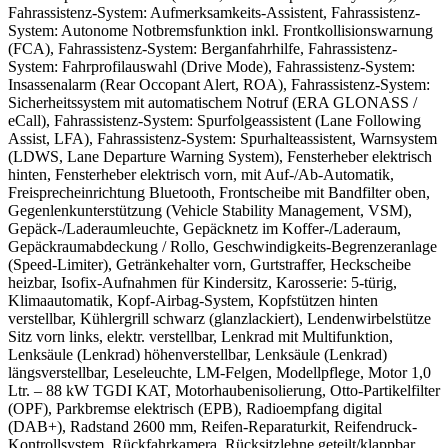
Fahrassistenz-System: Aufmerksamkeits-Assistent, Fahrassistenz-
System: Autonome Notbremsfunktion inkl. Frontkollisionswarnung
(FCA), Fahrassistenz-System: Berganfahrhilfe, Fahrassistenz-
System: Fahrprofilauswahl (Drive Mode), Fahrassistenz-System:
Insassenalarm (Rear Occopant Alert, ROA), Fahrassistenz-System:
Sicherheitssystem mit automatischem Notruf (ERA GLONASS /
eCall), Fahrassistenz-System: Spurfolgeassistent (Lane Following
Assist, LFA), Fahrassistenz-System: Spurhalteassistent, Warnsystem
(LDWS, Lane Departure Warning System), Fensterheber elektrisch
hinten, Fensterheber elektrisch vorn, mit Auf-/Ab-Automatik,
Freisprecheinrichtung Bluetooth, Frontscheibe mit Bandfilter oben,
Gegenlenkunterstützung (Vehicle Stability Management, VSM),
Gepäck-/Laderaumleuchte, Gepäcknetz im Koffer-/Laderaum,
Gepäckraumabdeckung / Rollo, Geschwindigkeits-Begrenzeranlage
(Speed-Limiter), Getränkehalter vorn, Gurtstraffer, Heckscheibe
heizbar, Isofix-Aufnahmen für Kindersitz, Karosserie: 5-türig,
Klimaautomatik, Kopf-Airbag-System, Kopfstützen hinten
verstellbar, Kühlergrill schwarz (glanzlackiert), Lendenwirbelstütze
Sitz vorn links, elektr. verstellbar, Lenkrad mit Multifunktion,
Lenksäule (Lenkrad) höhenverstellbar, Lenksäule (Lenkrad)
längsverstellbar, Leseleuchte, LM-Felgen, Modellpflege, Motor 1,0
Ltr. – 88 kW TGDI KAT, Motorhaubenisolierung, Otto-Partikelfilter
(OPF), Parkbremse elektrisch (EPB), Radioempfang digital
(DAB+), Radstand 2600 mm, Reifen-Reparaturkit, Reifendruck-
Kontrollsystem, Rückfahrkamera, Rücksitzlehne geteilt/klappbar,