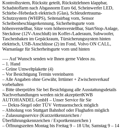
Kontrollsystem, Rücksitz geteilt, Rücksitzlehnen klappbar,
Schadstoffarm nach Abgasnorm Euro 6d, Scheinwerfer LED,
Schiebe-/Hebedach elektrisch (Glas), Schleudertrauma-
Schutzsystem (WHIPS), Seitenairbag vorn, Sensor
Scheibenbeschlagerkennung, Sicherheitsgurte vorn
höhenverstellbar, Sitze vorn höhenverstellbar, Start/Stop-Anlage,
Steckdose (12V-Anschluß) im Koffer-/Laderaum, Subwoofer,
Taschenhaken im Gepäckraum, Türsicherungssystem hinten
elektrisch, USB-Anschlüsse (2) im Fond, Volvo ON CALL,
Warnanlage für Sicherheitsgurte vorn und hinten
—- Auf Wunsch senden wir Ihnen gerne Videos zu.
– 1. Hand
– Grüne Umweltplakette (4)
– Vor Besichtigung Termin vereinbaren
– Alle Angaben ohne Gewähr, Irrtümer + Zwischenverkauf
vorbehalten
– Bitte überprüfen Sie bei Besichtigung alle Ausstattungsdetails
Nachverhandlungen werden nicht akzeptiertKWB
AUTOHANDEL GmbH – Unser Service für Sie
— Dekra-Siegel oder TÜV Vertrauenscheck möglich
– Abholung von Stuttgart Bahnhof oder Flughafen möglich
– Zulassungsservice (Kurzzeitkennzeichen /
Überführungskennzeichen / Exportkennzeichen )
– Öffnungszeiten Montag bis Freitag 9 – 18 Uhr, Samstag 9 – 14