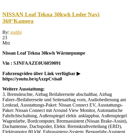
NISSAN Leaf Tekna 30kwh Leder Navi
360°Kamera
By:
joshbi
23
Mrz
Nissan Leaf Tekna 30kwh Wärmepumpe
Vin : SJNFAAZE0U6059091
Fahrzeugvideo über Link verfügbar ▶
https://youtu.be/qAxzpCvisa0
Weitere Ausstattung:
3. Bremsleuchte, Airbag Beifahrerseite abschaltbar, Airbag
Fahrer-/Beifahrerseite und Seitenairbag vorn, Audiobedienung am
Lenkrad, Ausstattungs-Paket: Nissan Connect EV, Ausstattungs-
Paket: Nissan Connect mit Around View Monitor, Automatische
Fahrlichtschaltung, Außenspiegel elektr. anklappbar, Außenspiegel
Wagenfarbe, Bordcomputer, Bremsassistent (Nissan Brake-Assist),
Dachantenne, Dachspoiler, Elektr. Bremskraftverteilung (EBD),
Elektromotor 80 kW, Fahrassistenz-System: Berganfahr-Assistent,