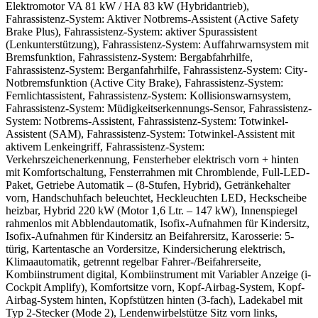
Elektromotor VA 81 kW / HA 83 kW (Hybridantrieb),
Fahrassistenz-System: Aktiver Notbrems-Assistent (Active Safety
Brake Plus), Fahrassistenz-System: aktiver Spurassistent
(Lenkunterstützung), Fahrassistenz-System: Auffahrwarnsystem mit
Bremsfunktion, Fahrassistenz-System: Bergabfahrhilfe,
Fahrassistenz-System: Berganfahrhilfe, Fahrassistenz-System: City-
Notbremsfunktion (Active City Brake), Fahrassistenz-System:
Fernlichtassistent, Fahrassistenz-System: Kollisionswarnsystem,
Fahrassistenz-System: Müdigkeitserkennungs-Sensor, Fahrassistenz-
System: Notbrems-Assistent, Fahrassistenz-System: Totwinkel-
Assistent (SAM), Fahrassistenz-System: Totwinkel-Assistent mit
aktivem Lenkeingriff, Fahrassistenz-System:
Verkehrszeichenerkennung, Fensterheber elektrisch vorn + hinten
mit Komfortschaltung, Fensterrahmen mit Chromblende, Full-LED-
Paket, Getriebe Automatik – (8-Stufen, Hybrid), Getränkehalter
vorn, Handschuhfach beleuchtet, Heckleuchten LED, Heckscheibe
heizbar, Hybrid 220 kW (Motor 1,6 Ltr. – 147 kW), Innenspiegel
rahmenlos mit Abblendautomatik, Isofix-Aufnahmen für Kindersitz,
Isofix-Aufnahmen für Kindersitz an Beifahrersitz, Karosserie: 5-
türig, Kartentasche an Vordersitze, Kindersicherung elektrisch,
Klimaautomatik, getrennt regelbar Fahrer-/Beifahrerseite,
Kombiinstrument digital, Kombiinstrument mit Variabler Anzeige (i-
Cockpit Amplify), Komfortsitze vorn, Kopf-Airbag-System, Kopf-
Airbag-System hinten, Kopfstützen hinten (3-fach), Ladekabel mit
Typ 2-Stecker (Mode 2), Lendenwirbelstütze Sitz vorn links,