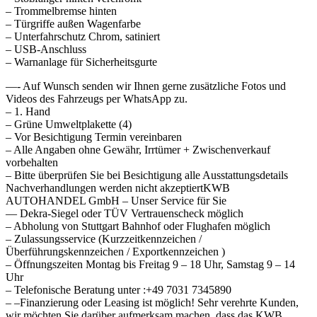
– Trommelbremse hinten
– Türgriffe außen Wagenfarbe
– Unterfahrschutz Chrom, satiniert
– USB-Anschluss
– Warnanlage für Sicherheitsgurte
—- Auf Wunsch senden wir Ihnen gerne zusätzliche Fotos und
Videos des Fahrzeugs per WhatsApp zu.
– 1. Hand
– Grüne Umweltplakette (4)
– Vor Besichtigung Termin vereinbaren
– Alle Angaben ohne Gewähr, Irrtümer + Zwischenverkauf
vorbehalten
– Bitte überprüfen Sie bei Besichtigung alle Ausstattungsdetails
Nachverhandlungen werden nicht akzeptiertKWB
AUTOHANDEL GmbH – Unser Service für Sie
— Dekra-Siegel oder TÜV Vertrauenscheck möglich
– Abholung von Stuttgart Bahnhof oder Flughafen möglich
– Zulassungsservice (Kurzzeitkennzeichen /
Überführungskennzeichen / Exportkennzeichen )
– Öffnungszeiten Montag bis Freitag 9 – 18 Uhr, Samstag 9 – 14
Uhr
– Telefonische Beratung unter :+49 7031 7345890
– –Finanzierung oder Leasing ist möglich! Sehr verehrte Kunden,
wir möchten Sie darüber aufmerksam machen, dass das KWB