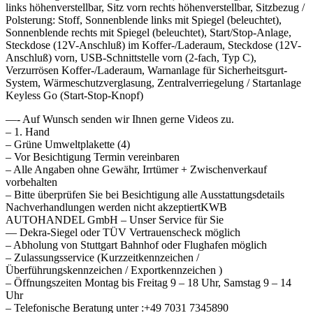
links höhenverstellbar, Sitz vorn rechts höhenverstellbar, Sitzbezug /
Polsterung: Stoff, Sonnenblende links mit Spiegel (beleuchtet),
Sonnenblende rechts mit Spiegel (beleuchtet), Start/Stop-Anlage,
Steckdose (12V-Anschluß) im Koffer-/Laderaum, Steckdose (12V-
Anschluß) vorn, USB-Schnittstelle vorn (2-fach, Typ C),
Verzurrösen Koffer-/Laderaum, Warnanlage für Sicherheitsgurt-
System, Wärmeschutzverglasung, Zentralverriegelung / Startanlage
Keyless Go (Start-Stop-Knopf)
—- Auf Wunsch senden wir Ihnen gerne Videos zu.
– 1. Hand
– Grüne Umweltplakette (4)
– Vor Besichtigung Termin vereinbaren
– Alle Angaben ohne Gewähr, Irrtümer + Zwischenverkauf
vorbehalten
– Bitte überprüfen Sie bei Besichtigung alle Ausstattungsdetails
Nachverhandlungen werden nicht akzeptiertKWB
AUTOHANDEL GmbH – Unser Service für Sie
— Dekra-Siegel oder TÜV Vertrauenscheck möglich
– Abholung von Stuttgart Bahnhof oder Flughafen möglich
– Zulassungsservice (Kurzzeitkennzeichen /
Überführungskennzeichen / Exportkennzeichen )
– Öffnungszeiten Montag bis Freitag 9 – 18 Uhr, Samstag 9 – 14
Uhr
– Telefonische Beratung unter :+49 7031 7345890