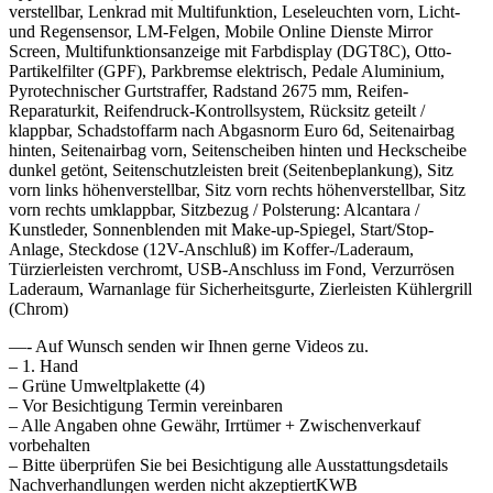
verstellbar, Lenkrad mit Multifunktion, Leseleuchten vorn, Licht-
und Regensensor, LM-Felgen, Mobile Online Dienste Mirror
Screen, Multifunktionsanzeige mit Farbdisplay (DGT8C), Otto-
Partikelfilter (GPF), Parkbremse elektrisch, Pedale Aluminium,
Pyrotechnischer Gurtstraffer, Radstand 2675 mm, Reifen-
Reparaturkit, Reifendruck-Kontrollsystem, Rücksitz geteilt /
klappbar, Schadstoffarm nach Abgasnorm Euro 6d, Seitenairbag
hinten, Seitenairbag vorn, Seitenscheiben hinten und Heckscheibe
dunkel getönt, Seitenschutzleisten breit (Seitenbeplankung), Sitz
vorn links höhenverstellbar, Sitz vorn rechts höhenverstellbar, Sitz
vorn rechts umklappbar, Sitzbezug / Polsterung: Alcantara /
Kunstleder, Sonnenblenden mit Make-up-Spiegel, Start/Stop-
Anlage, Steckdose (12V-Anschluß) im Koffer-/Laderaum,
Türzierleisten verchromt, USB-Anschluss im Fond, Verzurrösen
Laderaum, Warnanlage für Sicherheitsgurte, Zierleisten Kühlergrill
(Chrom)
—- Auf Wunsch senden wir Ihnen gerne Videos zu.
– 1. Hand
– Grüne Umweltplakette (4)
– Vor Besichtigung Termin vereinbaren
– Alle Angaben ohne Gewähr, Irrtümer + Zwischenverkauf
vorbehalten
– Bitte überprüfen Sie bei Besichtigung alle Ausstattungsdetails
Nachverhandlungen werden nicht akzeptiertKWB