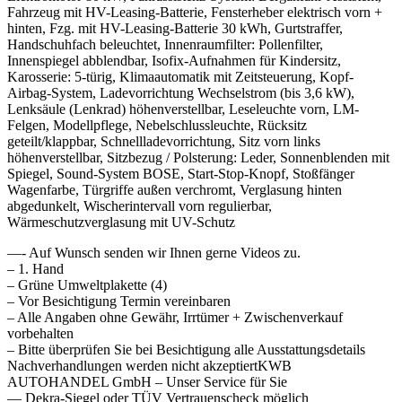
Fahrzeug mit HV-Leasing-Batterie, Fensterheber elektrisch vorn +
hinten, Fzg. mit HV-Leasing-Batterie 30 kWh, Gurtstraffer,
Handschuhfach beleuchtet, Innenraumfilter: Pollenfilter,
Innenspiegel abblendbar, Isofix-Aufnahmen für Kindersitz,
Karosserie: 5-türig, Klimaautomatik mit Zeitsteuerung, Kopf-
Airbag-System, Ladevorrichtung Wechselstrom (bis 3,6 kW),
Lenksäule (Lenkrad) höhenverstellbar, Leseleuchte vorn, LM-
Felgen, Modellpflege, Nebelschlussleuchte, Rücksitz
geteilt/klappbar, Schnellladevorrichtung, Sitz vorn links
höhenverstellbar, Sitzbezug / Polsterung: Leder, Sonnenblenden mit
Spiegel, Sound-System BOSE, Start-Stop-Knopf, Stoßfänger
Wagenfarbe, Türgriffe außen verchromt, Verglasung hinten
abgedunkelt, Wischerintervall vorn regulierbar,
Wärmeschutzverglasung mit UV-Schutz
—- Auf Wunsch senden wir Ihnen gerne Videos zu.
– 1. Hand
– Grüne Umweltplakette (4)
– Vor Besichtigung Termin vereinbaren
– Alle Angaben ohne Gewähr, Irrtümer + Zwischenverkauf
vorbehalten
– Bitte überprüfen Sie bei Besichtigung alle Ausstattungsdetails
Nachverhandlungen werden nicht akzeptiertKWB
AUTOHANDEL GmbH – Unser Service für Sie
— Dekra-Siegel oder TÜV Vertrauenscheck möglich