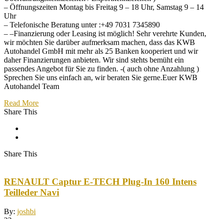
– Öffnungszeiten Montag bis Freitag 9 – 18 Uhr, Samstag 9 – 14
Uhr
– Telefonische Beratung unter :+49 7031 7345890
– –Finanzierung oder Leasing ist möglich! Sehr verehrte Kunden,
wir möchten Sie darüber aufmerksam machen, dass das KWB
Autohandel GmbH mit mehr als 25 Banken kooperiert und wir
daher Finanzierungen anbieten. Wir sind stehts bemüht ein
passendes Angebot für Sie zu finden. -( auch ohne Anzahlung )
Sprechen Sie uns einfach an, wir beraten Sie gerne.Euer KWB
Autohandel Team
Read More
Share This
Share This
RENAULT Captur E-TECH Plug-In 160 Intens
Teilleder Navi
By:
joshbi