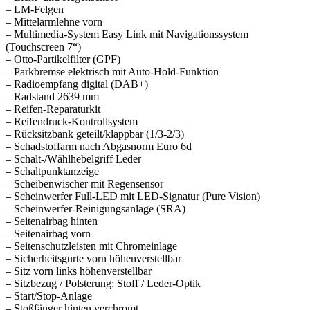
– LM-Felgen
– Mittelarmlehne vorn
– Multimedia-System Easy Link mit Navigationssystem
(Touchscreen 7“)
– Otto-Partikelfilter (GPF)
– Parkbremse elektrisch mit Auto-Hold-Funktion
– Radioempfang digital (DAB+)
– Radstand 2639 mm
– Reifen-Reparaturkit
– Reifendruck-Kontrollsystem
– Rücksitzbank geteilt/klappbar (1/3-2/3)
– Schadstoffarm nach Abgasnorm Euro 6d
– Schalt-/Wählhebelgriff Leder
– Schaltpunktanzeige
– Scheibenwischer mit Regensensor
– Scheinwerfer Full-LED mit LED-Signatur (Pure Vision)
– Scheinwerfer-Reinigungsanlage (SRA)
– Seitenairbag hinten
– Seitenairbag vorn
– Seitenschutzleisten mit Chromeinlage
– Sicherheitsgurte vorn höhenverstellbar
– Sitz vorn links höhenverstellbar
– Sitzbezug / Polsterung: Stoff / Leder-Optik
– Start/Stop-Anlage
– Stoßfänger hinten verchromt