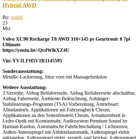
Hybrid AWD
By:
joshbi
23
Mrz
Volvo XC90 Recharge T8 AWD 310+145 ps Geartronic 8 7pl
Ultimate
https://youtu.be/-QvdWlkXZ4U
Vin: YV1LFH5V1R1145595
Sonderausstattung:
Metallic-Lackierung, Sitze vorn mit Massagefunktion
Weitere Ausstattung:
3.Sitzreihe, Airbag Beifahrerseite, Airbag Beifahrerseite abschaltbar,
Airbag Fahrerseite, Ambiente-Beleuchtung, Anhänger-
Stabilisierungs-Programm (TSA) Vorbereitung, Antriebsart:
Allradantrieb, Applikationen am Fahrzeugheck Chrom,
Applikationen an den Seitenfenstern Chrom, Armaturenbrett in
Leder-Optik mit Kontrastnaht, Audiosystem Premium Sound by
Harman-Kardon, Automatische Fahrlichtschaltung / Lichtsensor,
Außen-/Innenspiegel mit Abblendautomatik, Außenspiegel elektr.
anklappbar, Außenspiegel elektr. verstell- und heizbar, Außenspiegel