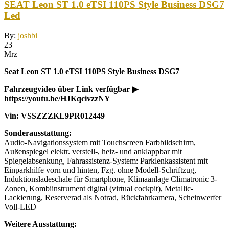
SEAT Leon ST 1.0 eTSI 110PS Style Business DSG7
Led
By:
joshbi
23
Mrz
Seat Leon ST 1.0 eTSI 110PS Style Business DSG7
Fahrzeugvideo über Link verfügbar ▶
https://youtu.be/HJKqcivzzNY
Vin: VSSZZZKL9PR012449
Sonderausstattung:
Audio-Navigationssystem mit Touchscreen Farbbildschirm,
Außenspiegel elektr. verstell-, heiz- und anklappbar mit
Spiegelabsenkung, Fahrassistenz-System: Parklenkassistent mit
Einparkhilfe vorn und hinten, Fzg. ohne Modell-Schriftzug,
Induktionsladeschale für Smartphone, Klimaanlage Climatronic 3-
Zonen, Kombiinstrument digital (virtual cockpit), Metallic-
Lackierung, Reserverad als Notrad, Rückfahrkamera, Scheinwerfer
Voll-LED
Weitere Ausstattung: