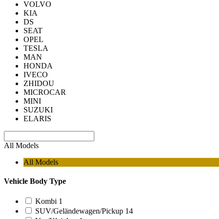
VOLVO
KIA
DS
SEAT
OPEL
TESLA
MAN
HONDA
IVECO
ZHIDOU
MICROCAR
MINI
SUZUKI
ELARIS
All Models
All Models
Vehicle Body Type
Kombi
1
SUV/Geländewagen/Pickup
14