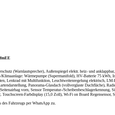
EvfmEE
erschutz (Warnlautsprecher), Außenspiegel elektr. heiz- und anklappba
s-/Klimaanlage: Wärmepumpe (Supermanifold), HV-Batterie 75 kWh, Inn
ten, Lenkrad mit Multifunktion, Leuchtweitenregelung elektrisch, LM-
 Kartendarstellung, Panorama-Glasdach (vollverglaste Dachfläche), 
Seitenairbag vorn, Sensor Temperatur-/Scheibenbeschlagerkennung, Sitze
Touchscreen-Farbdisplay (15,0 Zoll), Wi-Fi on Board Regensensor, S
s des Fahrzeugs per WhatsApp zu.