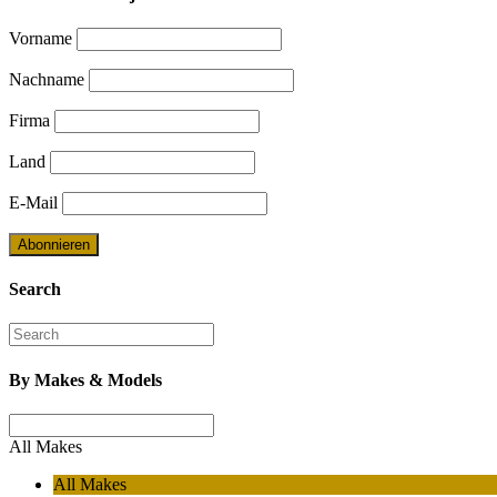
Vorname
Nachname
Firma
Land
E-Mail
Search
By Makes & Models
All Makes
All Makes