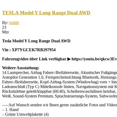
TESLA Model Y Long Range Dual AWD
By:
joshbi
23
Mrz
Tesla Model Y Long Range Dual AWD
Vin : XP7YGCEK7RB297954
Fahrzeugvideo über Link verfügbar ▶ https://youtu.be/qkcw3
Weitere Ausstattung:
14 Lautsprecher, Airbag Fahrer-/Beifahrerseite, Akustischer Fußgäng
Autopilot Generation 1.0, Freisprecheinrichtung Bluetooth, Heizung
Fahrer-/Beifahrerseite, Kopf-Airbag-System (Windowbag) vorn + hin
Ladeanschluß (Typ C) Mittelkonsole hinten, Navigationssystem mit
Rücksitzlehne geteilt/klappbar (60:40), Scheibenwaschdüsen heizbar, 
Weiß, Sound-System Premium, Sprachsteuerungs-System, Subwoofer, 
—- Auf Wunsch senden wir Ihnen gerne zusätzliche Fotos und Video
– 1. Hand
– Grüne Umweltplakette (4)