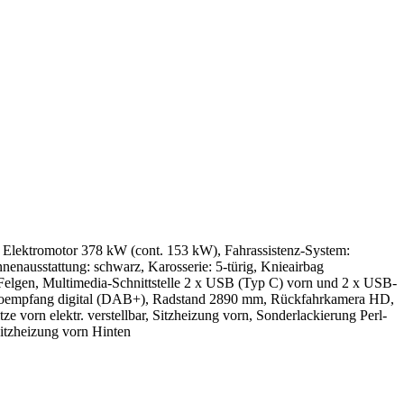
r, Elektromotor 378 kW (cont. 153 kW), Fahrassistenz-System:
enausstattung: schwarz, Karosserie: 5-türig, Knieairbag
Felgen, Multimedia-Schnittstelle 2 x USB (Typ C) vorn und 2 x USB-
Radioempfang digital (DAB+), Radstand 2890 mm, Rückfahrkamera HD,
 vorn elektr. verstellbar, Sitzheizung vorn, Sonderlackierung Perl-
itzheizung vorn Hinten